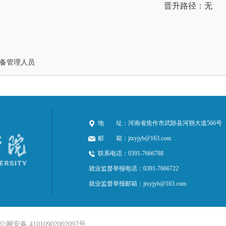
晋升路径：无
备管理人员
地 址：
河南省焦作市武陟县河朔大道566号
邮 箱：
jtxyjyb@163.com
联系电话：
0391-7666788
就业监督举报电话：
0391-7666722
就业监督举报邮箱：
jtxyjyb@163.com
公网安备 41010902002097号