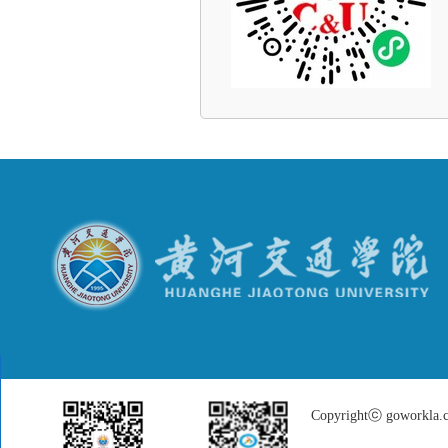
Copyrightⓒ goworkla.cn